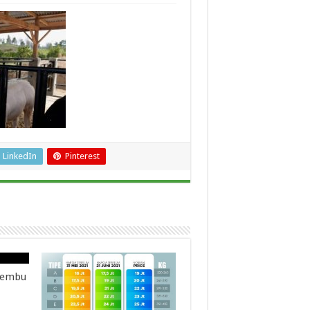
LinkedIn
Pinterest
 Lembu