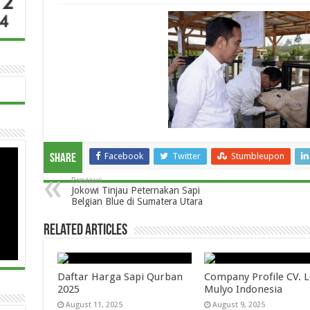
Facebook
Twitter
Stumbleupon
Share
Previous
Jokowi Tinjau Peternakan Sapi
Belgian Blue di Sumatera Utara
Related Articles
Daftar Harga Sapi Qurban
Company Profile CV.
2025
Mulyo Indonesia
August 11, 2025
August 9, 2025