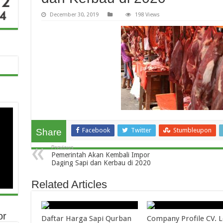
December 30, 2019
198 Views
Facebook
Twitter
Stumbleupon
Share
Previous
Pemerintah Akan Kembali Impor
Daging Sapi dan Kerbau di 2020
Related Articles
or
Daftar Harga Sapi Qurban
Company Profile CV.