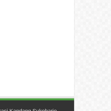
kasi Kandang Sukoharjo