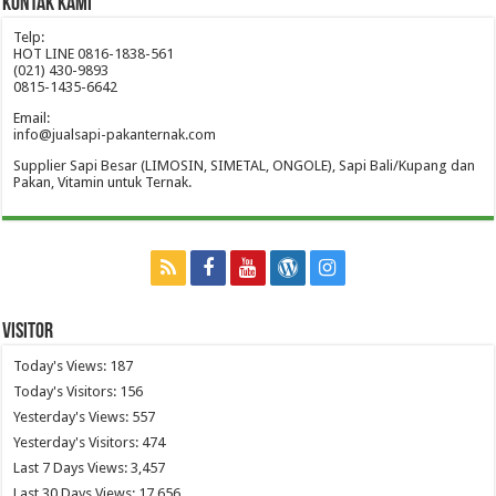
Kontak Kami
Telp:
HOT LINE 0816-1838-561
(021) 430-9893
0815-1435-6642
Email:
info@jualsapi-pakanternak.com
Supplier Sapi Besar (LIMOSIN, SIMETAL, ONGOLE), Sapi Bali/Kupang dan
Pakan, Vitamin untuk Ternak.
Visitor
Today's Views:
187
Today's Visitors:
156
Yesterday's Views:
557
Yesterday's Visitors:
474
Last 7 Days Views:
3,457
Last 30 Days Views:
17,656