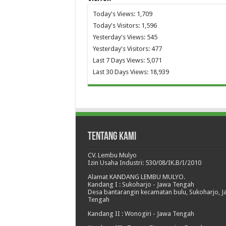
Today's Views:
1,709
Today's Visitors:
1,596
Yesterday's Views:
545
Yesterday's Visitors:
477
Last 7 Days Views:
5,071
Last 30 Days Views:
18,939
Tentang Kami
CV. Lembu Mulyo
Izin Usaha Industri: 530/08/IK.B/I/2010
Alamat KANDANG LEMBU MULYO.
Kandang I : Sukoharjo - Jawa Tengah
Desa bantarangin kecamatan bulu, Sukoharjo, 
Tengah
Kandang II : Wonogiri - Jawa Tengah