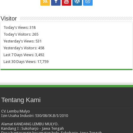
Visitor
Today's Views:
318
Today's Visitors:
265
Yesterday's Views:
531
Yesterday's Visitors:
458
Last 7 Days Views:
3,492
Last 30 Days Views:
17,759
Tentang Kami
CV. Lembu Mulyo
Izin Usaha Industri: 530/08/IK.B/I/2010
Alamat KANDANG LEMBU MULYO.
Kandang I : Sukoharjo - Jawa Tengah
Desa bantarangin kecamatan bulu, Sukoharjo, Jawa Tengah