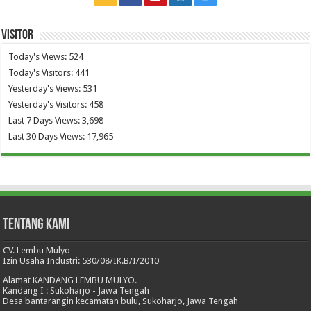
Visitor
Today's Views:
524
Today's Visitors:
441
Yesterday's Views:
531
Yesterday's Visitors:
458
Last 7 Days Views:
3,698
Last 30 Days Views:
17,965
Tentang Kami
CV. Lembu Mulyo
Izin Usaha Industri: 530/08/IK.B/I/2010
Alamat KANDANG LEMBU MULYO.
Kandang I : Sukoharjo - Jawa Tengah
Desa bantarangin kecamatan bulu, Sukoharjo, Jawa Tengah