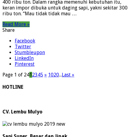
400 ribu ton. Dalam rangka memenuhi kebutuhan itu,
keran impor dibuka untuk daging sapi, yakni sekitar 300
ribu ton. “Mau tidak tidak mau …
Read More »
Share
Facebook
Twitter
Stumbleupon
LinkedIn
Pinterest
Page 1 of 24
1
2
3
4
5
»
10
20
...
Last »
HOTLINE
CV. Lembu Mulyo
Sapi Super, Besar dan Jinak