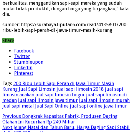
berkualitas, menggantikan sapi-sapi mereka yang sudah
mulai tidak produktif, dengan harga yang terjangkau,” kata
dia.
sumber: https://surabaya.liputan6.com/read/4135801/200-
ribu-lebih-sapi-perah-di-jawa-timur-masih-kurang
Share
Facebook
Twitter
Stumbleupon
LinkedIn
Pinterest
Tags
200 Ribu Lebih Sapi Perah di Jawa Timur Masih
Kurang
Jual Sapi Limosin
jual sapi limosin 2018
jual sapi
limosin anakan
jual sapi limosin bogor
jual sapi limosin di
medan
jual sapi limosin jawa timur
jual sapi limosin murah
jual sapi metal
Jual Sapi Online
jual sapi online jawa timur
Previous
Dongkrak Kapasitas Pabrik, Produsen Daging
Olahan Ini Kucurkan Rp 240 Miliar
Next
Jelang Natal dan Tahun Baru, Harga Daging Sapi Stabil