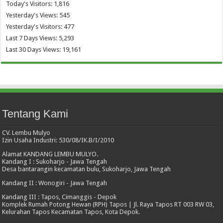
Today's Visitors:
1,816
Yesterday's Views:
545
Yesterday's Visitors:
477
Last 7 Days Views:
5,293
Last 30 Days Views:
19,161
Tentang Kami
CV. Lembu Mulyo
Izin Usaha Industri: 530/08/IK.B/I/2010
Alamat KANDANG LEMBU MULYO.
Kandang I : Sukoharjo - Jawa Tengah
Desa bantarangin kecamatan bulu, Sukoharjo, Jawa Tengah
Kandang II : Wonogiri - Jawa Tengah
Kandang III : Tapos, Cimanggis - Depok
Komplek Rumah Potong Hewan (RPH) Tapos | Jl. Raya Tapos RT 003 RW 03,
Kelurahan Tapos Kecamatan Tapos, Kota Depok.