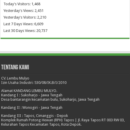
Today's Visitors:
1,468
Yesterday's Views:
2,451
Yesterday's Visitors:
2,210
Last 7 Days Views:
6,609
Last 30 Days Views:
20,737
Tentang Kami
CV. Lembu Mulyo
Izin Usaha Industri: 530/08/IK.B/I/2010
Alamat KANDANG LEMBU MULYO.
Kandang I : Sukoharjo - Jawa Tengah
Desa bantarangin kecamatan bulu, Sukoharjo, Jawa Tengah
Kandang II : Wonogiri - Jawa Tengah
Kandang III : Tapos, Cimanggis - Depok
Komplek Rumah Potong Hewan (RPH) Tapos | Jl. Raya Tapos RT 003 RW 03,
Kelurahan Tapos Kecamatan Tapos, Kota Depok.