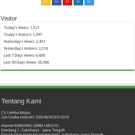
Visitor
Today's Views:
1,327
Today's Visitors:
1,297
Yesterday's Views:
2,451
Yesterday's Visitors:
2,210
Last 7 Days Views:
6,438
Last 30 Days Views:
20,566
Tentang Kami
CV. Lembu Mulyo
Izin Usaha Industri: 530/08/IK.B/I/2010
Alamat KANDANG LEMBU MULYO.
Kandang I : Sukoharjo - Jawa Tengah
Desa bantarangin kecamatan bulu, Sukoharjo, Jawa Tengah