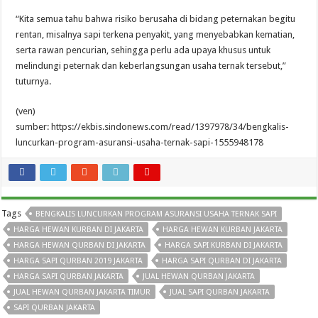
“Kita semua tahu bahwa risiko berusaha di bidang peternakan begitu
rentan, misalnya sapi terkena penyakit, yang menyebabkan kematian,
serta rawan pencurian, sehingga perlu ada upaya khusus untuk
melindungi peternak dan keberlangsungan usaha ternak tersebut,”
tuturnya.
(ven)
sumber: https://ekbis.sindonews.com/read/1397978/34/bengkalis-
luncurkan-program-asuransi-usaha-ternak-sapi-1555948178
Tags
BENGKALIS LUNCURKAN PROGRAM ASURANSI USAHA TERNAK SAPI
HARGA HEWAN KURBAN DI JAKARTA
HARGA HEWAN KURBAN JAKARTA
HARGA HEWAN QURBAN DI JAKARTA
HARGA SAPI KURBAN DI JAKARTA
HARGA SAPI QURBAN 2019 JAKARTA
HARGA SAPI QURBAN DI JAKARTA
HARGA SAPI QURBAN JAKARTA
JUAL HEWAN QURBAN JAKARTA
JUAL HEWAN QURBAN JAKARTA TIMUR
JUAL SAPI QURBAN JAKARTA
SAPI QURBAN JAKARTA