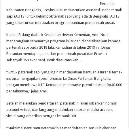
Pertanian
Kabupaten Bengkalis, Provinsi Riau meluncurkan asuransi usaha ternak
sapi (AUTS) untuk kelompok ternak sapi yang ada di Bengkalis. AUTS
yang diluncurkan merupakan program bantuan pemerintah pusat.
Kepala Bidang (Kabid) Kesehatan Hewan Kementan, Amri Noer,
menerangkan sebenarnya program ini sudah disosialisasikan kepada
pertenak sapi pada 2018 lalu. Kemudian di tahun 2019 ini, Dinas
Pertanian mendapat jatah dari pemerintah pusat dan Provinsi
sebanyak 350 ekor sapi untuk diasuransikan.
“Untuk peternak sapi yang ingin mendapatkan bantuan asuransi ternak
ini, bisa mengajukan permohonan ke Dinas Pertanian Bengkalis,
dengan membawa KTP. Kemudian membayar premi sebesar Rp40.000
per tahunnya,” jelas Amri.
Setelah melakukan pendaftaran, peternak ini akan diberikan nomor
account virtual, dan langsung melakukan setoran melalui account
virtual yang diberikan petugas ke bank BRI.
“Maksimal nanti satu peternak bisa mendaftarkan sepuluh ekor sapi,