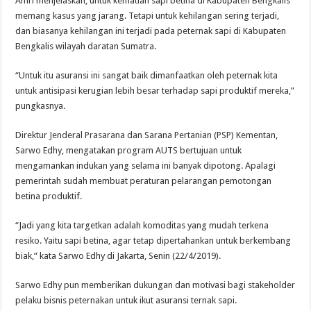
Amri menjelaskan, untuk kematian sapi betina di Kabupaten Bengkalis
memang kasus yang jarang. Tetapi untuk kehilangan sering terjadi,
dan biasanya kehilangan ini terjadi pada peternak sapi di Kabupaten
Bengkalis wilayah daratan Sumatra.
“Untuk itu asuransi ini sangat baik dimanfaatkan oleh peternak kita
untuk antisipasi kerugian lebih besar terhadap sapi produktif mereka,”
pungkasnya.
Direktur Jenderal Prasarana dan Sarana Pertanian (PSP) Kementan,
Sarwo Edhy, mengatakan program AUTS bertujuan untuk
mengamankan indukan yang selama ini banyak dipotong. Apalagi
pemerintah sudah membuat peraturan pelarangan pemotongan
betina produktif.
“Jadi yang kita targetkan adalah komoditas yang mudah terkena
resiko. Yaitu sapi betina, agar tetap dipertahankan untuk berkembang
biak,” kata Sarwo Edhy di Jakarta, Senin (22/4/2019).
Sarwo Edhy pun memberikan dukungan dan motivasi bagi stakeholder
pelaku bisnis peternakan untuk ikut asuransi ternak sapi.