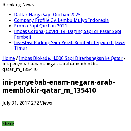
Breaking News
Daftar Harga Sapi Qurban 2025
Company Profile CV. Lembu Mulyo Indonesia
Promo Sapi Qurban 2021
Imbas Corona (Covid-19) Daging Sapi di Pasar Sepi
Pembeli
Investasi Bodong Sapi Perah Kembali Terjadi di Jawa
Timur
Home
/
Imbas Blokade, 4.000 Sapi Diterbangkan ke Qatar
/
ini-penyebab-enam-negara-arab-memblokir-
qatar_m_135410
ini-penyebab-enam-negara-arab-
memblokir-qatar_m_135410
July 31, 2017
272 Views
Share