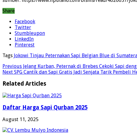
sumber: https://www.liputan6.com/bisnis/read/4026657/joko
Share
Facebook
Twitter
Stumbleupon
LinkedIn
Pinterest
Tags
Jokowi Tinjau Peternakan Sapi Belgian Blue di Sumater
Previous
Jelang Kurban, Peternak di Brebes Cekoki Sapi den
Next
SPG Cantik dan Sapi Gratis Jadi Senjata Tarik Pembeli 
Related Articles
Daftar Harga Sapi Qurban 2025
August 11, 2025