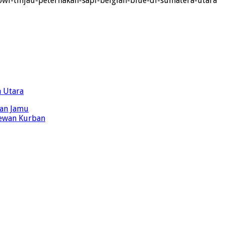
wi-tinjau-peternakan-sapi-belgian-blue-di-sumatera-utara
a Utara
gan Jamu
Hewan Kurban