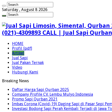
Saturday , August 8 2026
(021)-4309893 CALL | Jual Sapi Qurba
HOME
Profil [pdf]
Artikel
Jual Sapi
Jual Pakan Ternak
Video
Hubungi Kami
Breaking News
Daftar Harga Sapi Qurban 2025
Company Profile CV. Lembu Mulyo Indonesia
Promo Sapi Qurban 2021
Imbas Corona (Covid-19) Daging Sapi di Pasar Sepi Pem
Investasi Bodong Sapi Perah Kembali Terjadi di Jawa T