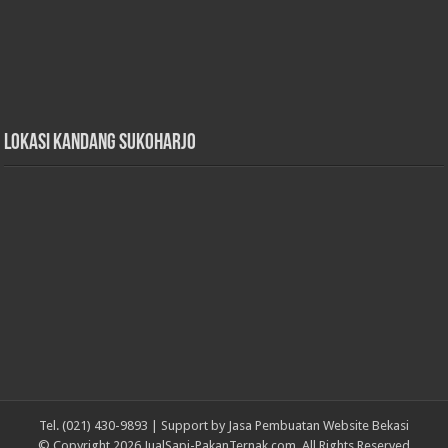
Lokasi Kandang Sukoharjo
Tel. (021) 430-9893 | Support by
Jasa Pembuatan Website Bekasi
© Copyright 2026 JualSapi-PakanTernak.com. All Rights Reserved