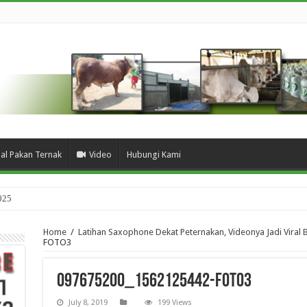
ual Pakan Ternak
Video
Hubungi Kami
025
Home
/
Latihan Saxophone Dekat Peternakan, Videonya Jadi Viral B
FOTO3
097675200_1562125442-FOTO3
July 8, 2019
199 Views