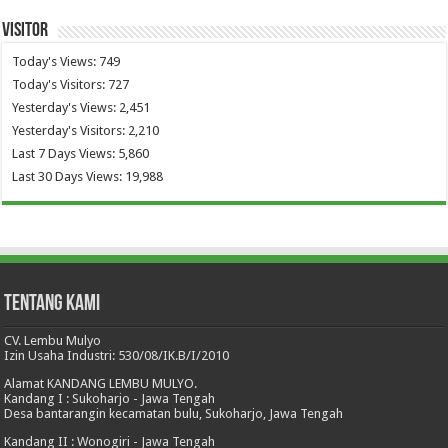
Visitor
Today's Views:
749
Today's Visitors:
727
Yesterday's Views:
2,451
Yesterday's Visitors:
2,210
Last 7 Days Views:
5,860
Last 30 Days Views:
19,988
Tentang Kami
CV. Lembu Mulyo
Izin Usaha Industri: 530/08/IK.B/I/2010
Alamat KANDANG LEMBU MULYO.
Kandang I : Sukoharjo - Jawa Tengah
Desa bantarangin kecamatan bulu, Sukoharjo, Jawa Tengah
Kandang II : Wonogiri - Jawa Tengah