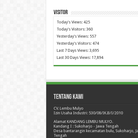
Visitor
Today's Views:
425
Today's Visitors:
360
Yesterday's Views:
557
Yesterday's Visitors:
474
Last 7 Days Views:
3,695
Last 30 Days Views:
17,894
Tentang Kami
CV. Lembu Mulyo
Izin Usaha Industri: 530/08/IK.B/I/2010
Alamat KANDANG LEMBU MULYO.
Kandang I : Sukoharjo - Jawa Tengah
Desa bantarangin kecamatan bulu, Sukoharjo, 
Tengah