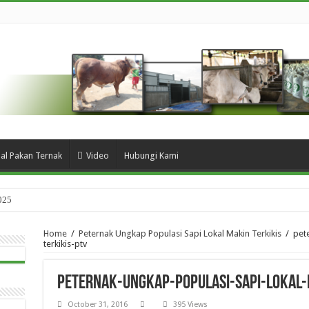
ual Pakan Ternak
Video
Hubungi Kami
025
Home
/
Peternak Ungkap Populasi Sapi Lokal Makin Terkikis
/
pet
terkikis-ptv
peternak-ungkap-populasi-sapi-lokal-
October 31, 2016
395 Views