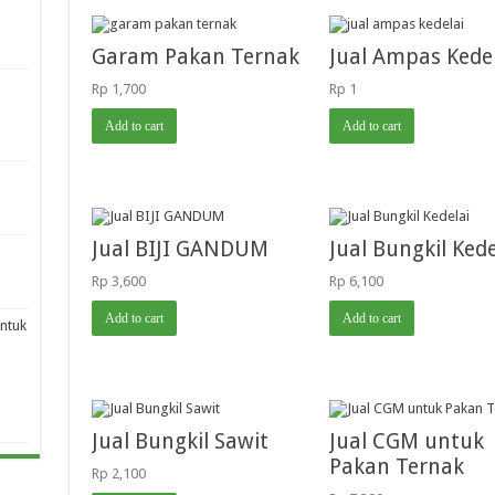
Garam Pakan Ternak
Jual Ampas Kede
Rp
1,700
Rp
1
Add to cart
Add to cart
Jual BIJI GANDUM
Jual Bungkil Kede
Rp
3,600
Rp
6,100
Add to cart
Add to cart
ntuk
Jual Bungkil Sawit
Jual CGM untuk
Pakan Ternak
Rp
2,100