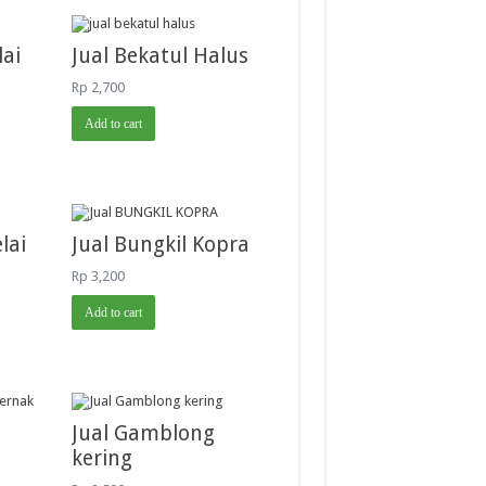
lai
Jual Bekatul Halus
Rp
2,700
Add to cart
lai
Jual Bungkil Kopra
Rp
3,200
Add to cart
Jual Gamblong
kering