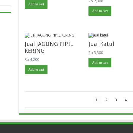
Rp
7,300
Add to cart
Add to cart
Jual JAGUNG PIPIL
Jual Katul
KERING
Rp
3,300
Rp
4,200
Add to cart
Add to cart
1
2
3
4