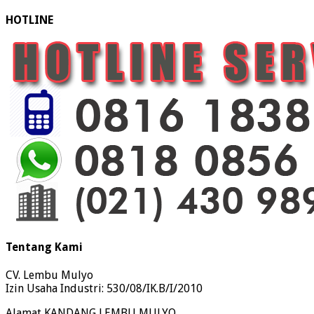
HOTLINE
Tentang Kami
CV. Lembu Mulyo
Izin Usaha Industri: 530/08/IK.B/I/2010
Alamat KANDANG LEMBU MULYO.