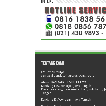
HOTLINE
Tentang Kami
CV. Lembu Mulyo
Izin Usaha Industri: 530/08/IK.B/I/2010
Alamat KANDANG LEMBU MULYO.
Kandang I : Sukoharjo - Jawa Tengah
Desa bantarangin kecamatan bulu, Sukoharjo, 
Tengah
Kandang II : Wonogiri - Jawa Tengah