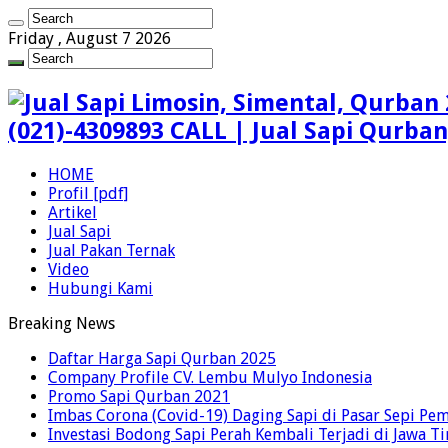
Friday , August 7 2026
(021)-4309893 CALL | Jual Sapi Qurba
HOME
Profil [pdf]
Artikel
Jual Sapi
Jual Pakan Ternak
Video
Hubungi Kami
Breaking News
Daftar Harga Sapi Qurban 2025
Company Profile CV. Lembu Mulyo Indonesia
Promo Sapi Qurban 2021
Imbas Corona (Covid-19) Daging Sapi di Pasar Sepi Pem
Investasi Bodong Sapi Perah Kembali Terjadi di Jawa T