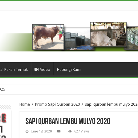
ual Pakan Ternak
Video
Hubungi Kami
025
Home
/
Promo Sapi Qurban 2020
/
sapi qurban lembu mulyo 202
sapi qurban lembu mulyo 2020
June 18, 2020
627 Views