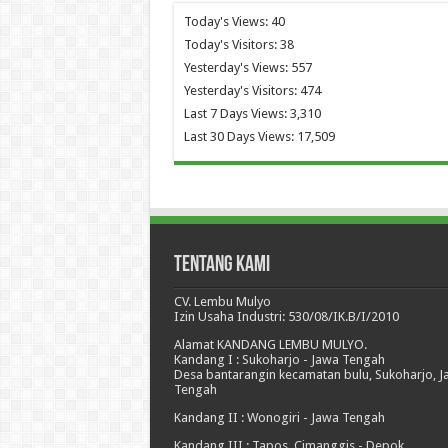
Today's Views:
40
Today's Visitors:
38
Yesterday's Views:
557
Yesterday's Visitors:
474
Last 7 Days Views:
3,310
Last 30 Days Views:
17,509
Tentang Kami
CV. Lembu Mulyo
Izin Usaha Industri: 530/08/IK.B/I/2010
Alamat KANDANG LEMBU MULYO.
Kandang I : Sukoharjo - Jawa Tengah
Desa bantarangin kecamatan bulu, Sukoharjo, 
Tengah
Kandang II : Wonogiri - Jawa Tengah
Kandang III : Tapos, Cimanggis - Depok