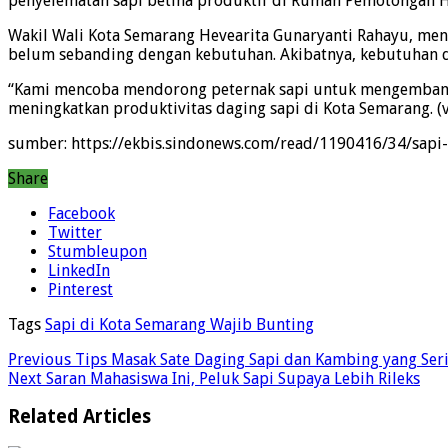
penyelematan sapi betina produktif di Rumah Pemotongan 
Wakil Wali Kota Semarang Hevearita Gunaryanti Rahayu, meng
belum sebanding dengan kebutuhan. Akibatnya, kebutuhan d
“Kami mencoba mendorong peternak sapi untuk mengembangbi
meningkatkan produktivitas daging sapi di Kota Semarang. (
sumber: https://ekbis.sindonews.com/read/1190416/34/sap
Share
Facebook
Twitter
Stumbleupon
LinkedIn
Pinterest
Tags
Sapi di Kota Semarang Wajib Bunting
Previous
Tips Masak Sate Daging Sapi dan Kambing yang Ser
Next
Saran Mahasiswa Ini, Peluk Sapi Supaya Lebih Rileks
Related Articles