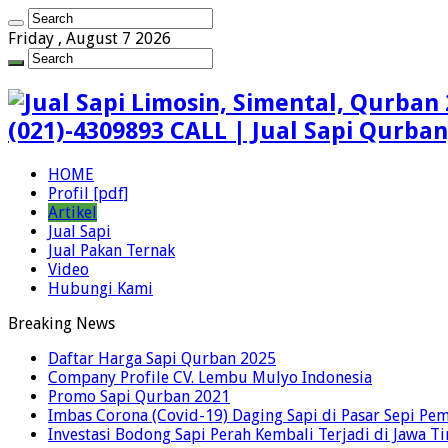
Friday , August 7 2026
(021)-4309893 CALL | Jual Sapi Qurba
HOME
Profil [pdf]
Artikel
Jual Sapi
Jual Pakan Ternak
Video
Hubungi Kami
Breaking News
Daftar Harga Sapi Qurban 2025
Company Profile CV. Lembu Mulyo Indonesia
Promo Sapi Qurban 2021
Imbas Corona (Covid-19) Daging Sapi di Pasar Sepi Pem
Investasi Bodong Sapi Perah Kembali Terjadi di Jawa T