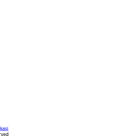
kasi
rved