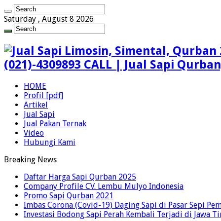
Saturday , August 8 2026
(021)-4309893 CALL | Jual Sapi Qurba
HOME
Profil [pdf]
Artikel
Jual Sapi
Jual Pakan Ternak
Video
Hubungi Kami
Breaking News
Daftar Harga Sapi Qurban 2025
Company Profile CV. Lembu Mulyo Indonesia
Promo Sapi Qurban 2021
Imbas Corona (Covid-19) Daging Sapi di Pasar Sepi Pem
Investasi Bodong Sapi Perah Kembali Terjadi di Jawa T