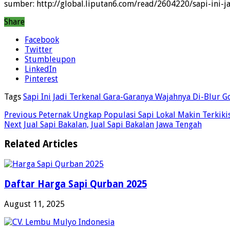
sumber: http://global.liputan6.com/read/2604220/sapi-ini-j
Share
Facebook
Twitter
Stumbleupon
LinkedIn
Pinterest
Tags
Sapi Ini Jadi Terkenal Gara-Garanya Wajahnya Di-Blur G
Previous
Peternak Ungkap Populasi Sapi Lokal Makin Terkiki
Next
Jual Sapi Bakalan, Jual Sapi Bakalan Jawa Tengah
Related Articles
Daftar Harga Sapi Qurban 2025
August 11, 2025