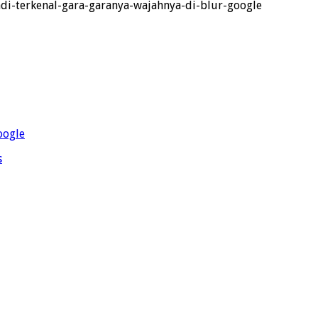
adi-terkenal-gara-garanya-wajahnya-di-blur-google
oogle
s