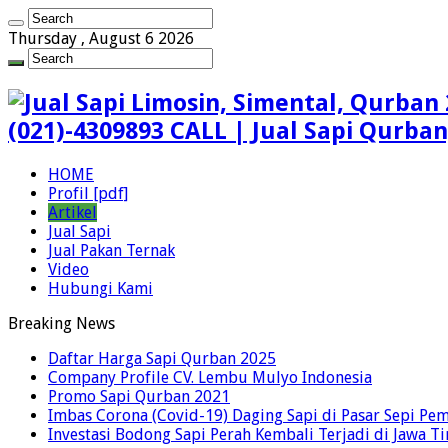
Thursday , August 6 2026
(021)-4309893 CALL | Jual Sapi Qurba
HOME
Profil [pdf]
Artikel
Jual Sapi
Jual Pakan Ternak
Video
Hubungi Kami
Breaking News
Daftar Harga Sapi Qurban 2025
Company Profile CV. Lembu Mulyo Indonesia
Promo Sapi Qurban 2021
Imbas Corona (Covid-19) Daging Sapi di Pasar Sepi Pem
Investasi Bodong Sapi Perah Kembali Terjadi di Jawa T