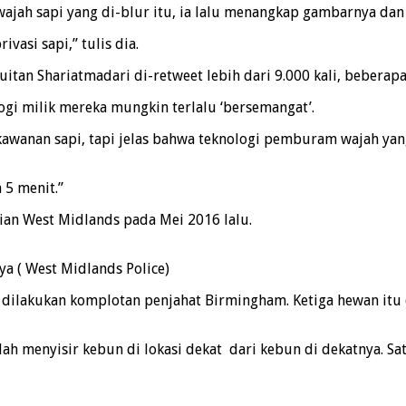
ajah sapi yang di-blur itu, ia lalu menangkap gambarnya da
vasi sapi,” tulis dia.
itan Shariatmadari di-retweet lebih dari 9.000 kali, beberap
ogi milik mereka mungkin terlalu ‘bersemangat’.
awanan sapi, tapi jelas bahwa teknologi pemburam wajah yang 
 5 menit.”
sian West Midlands pada Mei 2016 lalu.
a ( West Midlands Police)
g dilakukan komplotan penjahat Birmingham. Ketiga hewan itu
lah menyisir kebun di lokasi dekat dari kebun di dekatnya. Sa