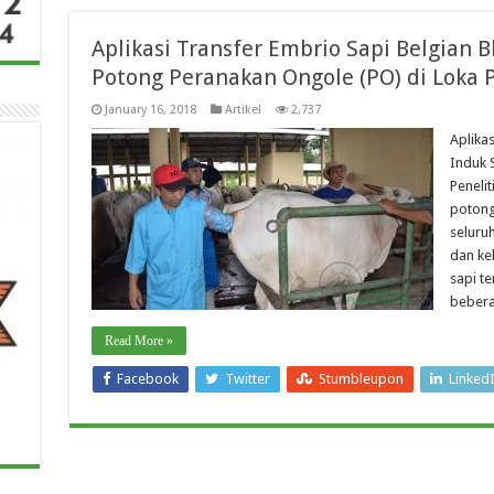
Aplikasi Transfer Embrio Sapi Belgian B
Potong Peranakan Ongole (PO) di Loka P
January 16, 2018
Artikel
2,737
Aplikas
Induk 
Penelit
potong
seluru
dan ke
sapi t
beber
Read More »
Facebook
Twitter
Stumbleupon
Linked