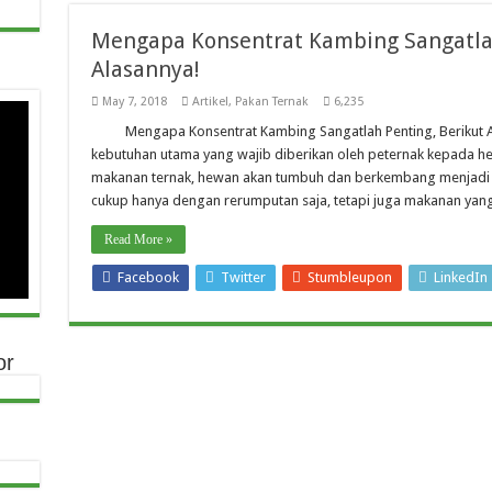
Mengapa Konsentrat Kambing Sangatlah
Alasannya!
May 7, 2018
Artikel
,
Pakan Ternak
6,235
Mengapa Konsentrat Kambing Sangatlah Penting, Berikut 
kebutuhan utama yang wajib diberikan oleh peternak kepada 
makanan ternak, hewan akan tumbuh dan berkembang menjadi 
cukup hanya dengan rerumputan saja, tetapi juga makanan yan
Read More »
Facebook
Twitter
Stumbleupon
LinkedIn
or