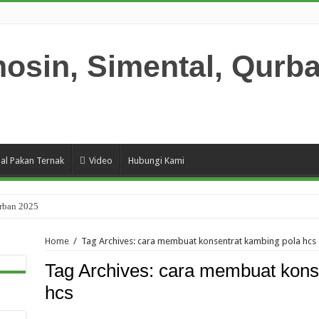
ual Pakan Ternak
Video
Hubungi Kami
urban 2025
. Lembu Mulyo Indonesia
Home
/
Tag Archives: cara membuat konsentrat kambing pola hcs
2021
Tag Archives:
cara membuat konse
19) Daging Sapi di Pasar Sepi Pembeli
hcs
i Perah Kembali Terjadi di Jawa Timur