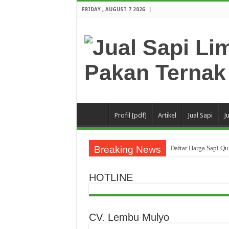
FRIDAY , AUGUST 7 2026
Profil [pdf]
Artikel
Jual Sapi
J
Breaking News
Daftar Harga Sapi Q
Company Profile CV
HOTLINE
Promo Sapi Qurban 
Imbas Corona (Covid-
Investasi Bodong Sap
CV. Lembu Mulyo