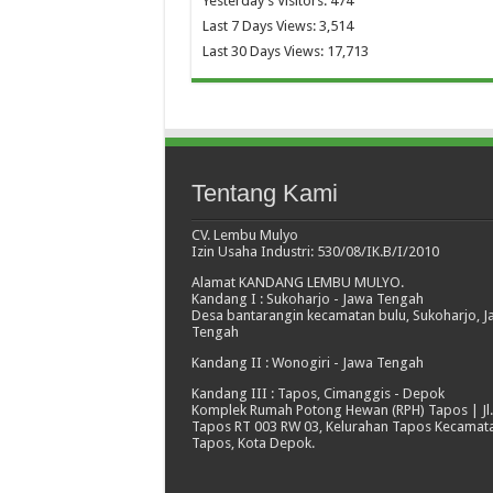
Yesterday's Visitors:
474
Last 7 Days Views:
3,514
Last 30 Days Views:
17,713
Tentang Kami
CV. Lembu Mulyo
Izin Usaha Industri: 530/08/IK.B/I/2010
Alamat KANDANG LEMBU MULYO.
Kandang I : Sukoharjo - Jawa Tengah
Desa bantarangin kecamatan bulu, Sukoharjo, 
Tengah
Kandang II : Wonogiri - Jawa Tengah
Kandang III : Tapos, Cimanggis - Depok
Komplek Rumah Potong Hewan (RPH) Tapos | Jl.
Tapos RT 003 RW 03, Kelurahan Tapos Kecamat
Tapos, Kota Depok.