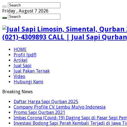
Friday , August 7 2026
(021)-4309893 CALL | Jual Sapi Qurba
HOME
Profil [pdf]
Artikel
Jual Sapi
Jual Pakan Ternak
Video
Hubungi Kami
Breaking News
Daftar Harga Sapi Qurban 2025
Company Profile CV. Lembu Mulyo Indonesia
Promo Sapi Qurban 2021
Imbas Corona (Covid-19) Daging Sapi di Pasar Sepi Pem
Investasi Bodong Sapi Perah Kembali Terjadi di Jawa T