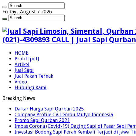
Friday , August 7 2026
(021)-4309893 CALL | Jual Sapi Qurba
HOME
Profil [pdf]
Artikel
Jual Sapi
Jual Pakan Ternak
Video
Hubungi Kami
Breaking News
Daftar Harga Sapi Qurban 2025
Company Profile CV. Lembu Mulyo Indonesia
Promo Sapi Qurban 2021
Imbas Corona (Covid-19) Daging Sapi di Pasar Sepi Pem
Investasi Bodong Sapi Perah Kembali Terjadi di Jawa T