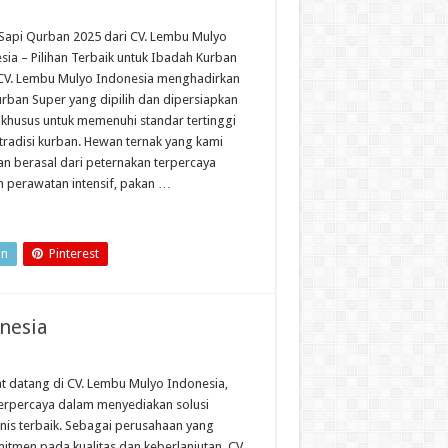
Sapi Qurban 2025 dari CV. Lembu Mulyo
sia – Pilihan Terbaik untuk Ibadah Kurban
CV. Lembu Mulyo Indonesia menghadirkan
urban Super yang dipilih dan dipersiapkan
 khusus untuk memenuhi standar tertinggi
tradisi kurban. Hewan ternak yang kami
an berasal dari peternakan terpercaya
 perawatan intensif, pakan …
In
Pinterest
nesia
t datang di CV. Lembu Mulyo Indonesia,
terpercaya dalam menyediakan solusi
snis terbaik. Sebagai perusahaan yang
itmen pada kualitas dan keberlanjutan, CV.