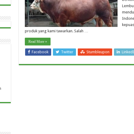
Lembu 
menduk
Indone
kepuas
produk yang kami tawarkan. Salah …
Read More »
Facebook
Twitter
Stumbleupon
Linked
n