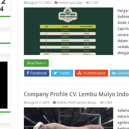
August 11, 2025
Artikel
,
Jual Sapi
1,159
Harga 
Indone
Anda. 
Sapi K
secara
dalam 
sediak
dengan
Read More »
Facebook
Twitter
Stumbleupon
Linked
Company Profile CV. Lembu Mulyo Indo
August 9, 2025
Artikel
,
Profil Lembu Mulyo
1,064
Selama
mitra 
agribi
berkom