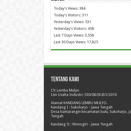
Today's Views:
384
Today's Visitors:
311
Yesterday's Views:
531
Yesterday's Visitors:
458
Last 7 Days Views:
3,558
Last 30 Days Views:
17,825
Tentang Kami
CV. Lembu Mulyo
Izin Usaha Industri: 530/08/IK.B/I/2010
Alamat KANDANG LEMBU MULYO.
Kandang I : Sukoharjo - Jawa Tengah
Desa bantarangin kecamatan bulu, Sukoharjo, 
Tengah
Kandang II : Wonogiri - Jawa Tengah