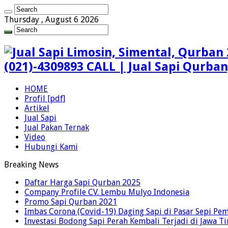
Thursday , August 6 2026
(021)-4309893 CALL | Jual Sapi Qurba
HOME
Profil [pdf]
Artikel
Jual Sapi
Jual Pakan Ternak
Video
Hubungi Kami
Breaking News
Daftar Harga Sapi Qurban 2025
Company Profile CV. Lembu Mulyo Indonesia
Promo Sapi Qurban 2021
Imbas Corona (Covid-19) Daging Sapi di Pasar Sepi Pem
Investasi Bodong Sapi Perah Kembali Terjadi di Jawa T