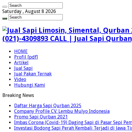
Saturday , August 8 2026
(021)-4309893 CALL | Jual Sapi Qurba
HOME
Profil [pdf]
Artikel
Jual Sapi
Jual Pakan Ternak
Video
Hubungi Kami
Breaking News
Daftar Harga Sapi Qurban 2025
Company Profile CV. Lembu Mulyo Indonesia
Promo Sapi Qurban 2021
Imbas Corona (Covid-19) Daging Sapi di Pasar Sepi Pem
Investasi Bodong Sapi Perah Kembali Terjadi di Jawa T