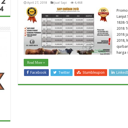
April 27, 2018
Jual Sapi
4,468
Promo 
Lanjut
1838-5
2018 T
2018 J
2018, 
qurban
harga 
Read More »
Facebook
Twitter
Stumbleupon
Linked