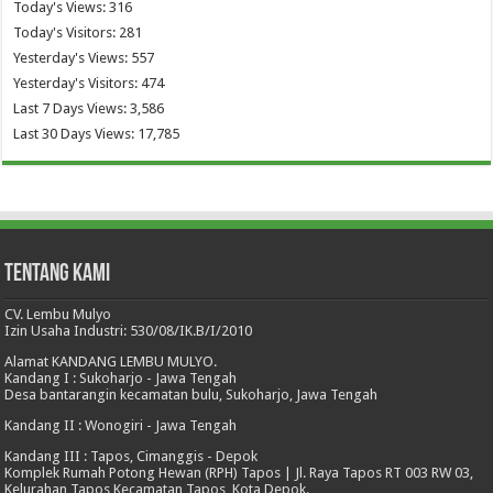
Today's Views:
316
Today's Visitors:
281
Yesterday's Views:
557
Yesterday's Visitors:
474
Last 7 Days Views:
3,586
Last 30 Days Views:
17,785
Tentang Kami
CV. Lembu Mulyo
Izin Usaha Industri: 530/08/IK.B/I/2010
Alamat KANDANG LEMBU MULYO.
Kandang I : Sukoharjo - Jawa Tengah
Desa bantarangin kecamatan bulu, Sukoharjo, Jawa Tengah
Kandang II : Wonogiri - Jawa Tengah
Kandang III : Tapos, Cimanggis - Depok
Komplek Rumah Potong Hewan (RPH) Tapos | Jl. Raya Tapos RT 003 RW 03,
Kelurahan Tapos Kecamatan Tapos, Kota Depok.