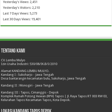
Yesterday's Views:
2,451
Yesterday's Visitors:
2,210
Last 7 Days Views:
5,273
Last 30 Days Views:
19,401
Tentang Kami
CV. Lembu Mulyo
Izin Usaha Industri: 530/08/IK.B/I/2010
Alamat KANDANG LEMBU MULYO.
Kandang I : Sukoharjo - Jawa Tengah
Desa bantarangin kecamatan bulu, Sukoharjo, Jawa Tengah
Kandang II : Wonogiri - Jawa Tengah
Kandang III : Tapos, Cimanggis - Depok
Komplek Rumah Potong Hewan (RPH) Tapos | Jl. Raya Tapos RT 003 RW 03,
Kelurahan Tapos Kecamatan Tapos, Kota Depok.
Lokasi Kandang Tapos Depok