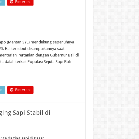
In
Pinterest
 Limpo (Mentan SYL) mendukung sepenuhnya
25. Hal tersebut disampaikannya saat
nterian Pertanian dengan Gubernur Bali di
adalah terkait Populasi Sejuta Sapi Bali
In
Pinterest
ing Sapi Stabil di
rga daging sapi di Pasar