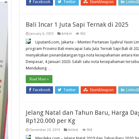
Facebook
Twitter
Stumbleupon
Linked
Bali Incar 1 Juta Sapi Ternak di 2025
January 6, 2020
Artikel
962
Liputan6.com, Jakarta – Menteri Pertanian Syahrul Yasin
program Provinsi Bali mencapai Satu Juta Ternak Sapi Bali di 20
menyaksikan penandatangan tiga nota kesepahaman antara Keme
Denpasar, 4 Januari 2020. Salah satu nota kesepahaman tersebut 
Mendukung …
Read More »
Facebook
Twitter
Stumbleupon
Linked
Jelang Natal dan Tahun Baru, Harga Dag
Rp120.000 per Kg
December 20, 2019
Artikel
904
Merdeka.com – Jelang Natal 2019 dan Tahun Baru 2020, ha