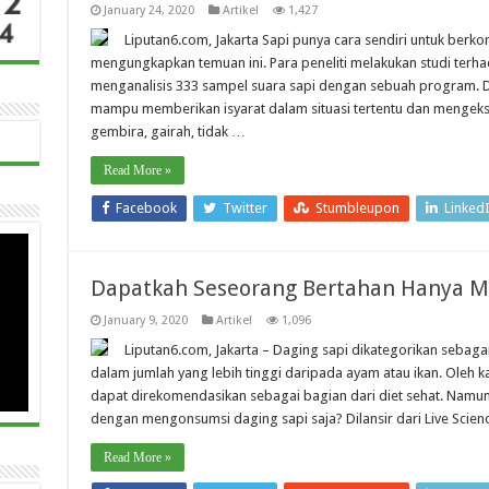
January 24, 2020
Artikel
1,427
Liputan6.com, Jakarta Sapi punya cara sendiri untuk berko
mengungkapkan temuan ini. Para peneliti melakukan studi terhad
menganalisis 333 sampel suara sapi dengan sebuah program. 
mampu memberikan isyarat dalam situasi tertentu dan mengeks
gembira, gairah, tidak …
Read More »
Facebook
Twitter
Stumbleupon
Linked
Dapatkah Seseorang Bertahan Hanya M
January 9, 2020
Artikel
1,096
Liputan6.com, Jakarta – Daging sapi dikategorikan sebag
dalam jumlah yang lebih tinggi daripada ayam atau ikan. Oleh 
dapat direkomendasikan sebagai bagian dari diet sehat. Namu
dengan mengonsumsi daging sapi saja? Dilansir dari Live Science
Read More »