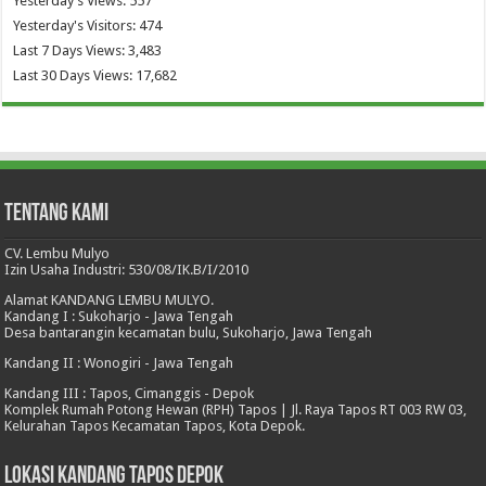
Yesterday's Views:
557
Yesterday's Visitors:
474
Last 7 Days Views:
3,483
Last 30 Days Views:
17,682
Tentang Kami
CV. Lembu Mulyo
Izin Usaha Industri: 530/08/IK.B/I/2010
Alamat KANDANG LEMBU MULYO.
Kandang I : Sukoharjo - Jawa Tengah
Desa bantarangin kecamatan bulu, Sukoharjo, Jawa Tengah
Kandang II : Wonogiri - Jawa Tengah
Kandang III : Tapos, Cimanggis - Depok
Komplek Rumah Potong Hewan (RPH) Tapos | Jl. Raya Tapos RT 003 RW 03,
Kelurahan Tapos Kecamatan Tapos, Kota Depok.
Lokasi Kandang Tapos Depok