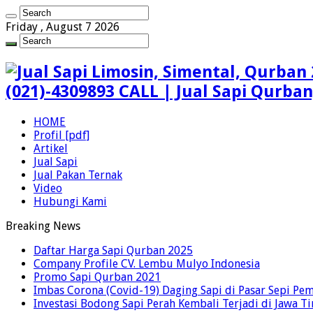
Friday , August 7 2026
(021)-4309893 CALL | Jual Sapi Qurba
HOME
Profil [pdf]
Artikel
Jual Sapi
Jual Pakan Ternak
Video
Hubungi Kami
Breaking News
Daftar Harga Sapi Qurban 2025
Company Profile CV. Lembu Mulyo Indonesia
Promo Sapi Qurban 2021
Imbas Corona (Covid-19) Daging Sapi di Pasar Sepi Pem
Investasi Bodong Sapi Perah Kembali Terjadi di Jawa T