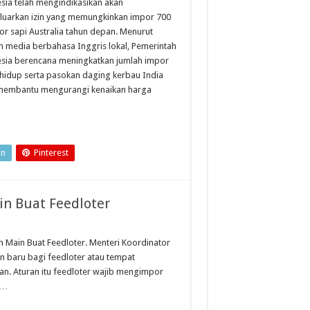
sia telah mengindikasikan akan
uarkan izin yang memungkinkan impor 700
kor sapi Australia tahun depan. Menurut
n media berbahasa Inggris lokal, Pemerintah
sia berencana meningkatkan jumlah impor
 hidup serta pasokan daging kerbau India
membantu mengurangi kenaikan harga
In
Pinterest
in Buat Feedloter
n Main Buat Feedloter. Menteri Koordinator
 baru bagi feedloter atau tempat
n. Aturan itu feedloter wajib mengimpor
 …