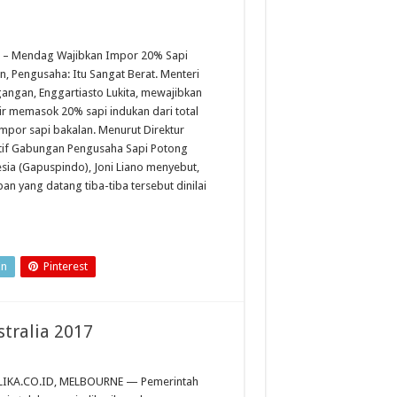
a – Mendag Wajibkan Impor 20% Sapi
n, Pengusaha: Itu Sangat Berat. Menteri
angan, Enggartiasto Lukita, mewajibkan
ir memasok 20% sapi indukan dari total
impor sapi bakalan. Menurut Direktur
tif Gabungan Pengusaha Sapi Potong
sia (Gapuspindo), Joni Liano menyebut,
an yang datang tiba-tiba tersebut dinilai
In
Pinterest
tralia 2017
LIKA.CO.ID, MELBOURNE — Pemerintah