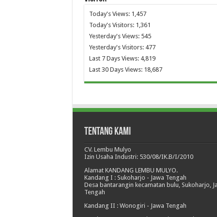
Today's Views:
1,457
Today's Visitors:
1,361
Yesterday's Views:
545
Yesterday's Visitors:
477
Last 7 Days Views:
4,819
Last 30 Days Views:
18,687
Tentang Kami
CV. Lembu Mulyo
Izin Usaha Industri: 530/08/IK.B/I/2010
Alamat KANDANG LEMBU MULYO.
Kandang I : Sukoharjo - Jawa Tengah
Desa bantarangin kecamatan bulu, Sukoharjo, 
Tengah
Kandang II : Wonogiri - Jawa Tengah