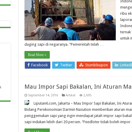
Indone
mengel
ribu e
lapora
Indone
ternak
untuk 
daging sapi di negaranya. “Pemerintah telah …
Read More »
Facebook
Twitter
Stumbleupon
Linked
Mau Impor Sapi Bakalan, Ini Aturan Ma
n
September 14, 2016
Artikel
2,695
Liputan6.com, Jakarta – Mau Impor Sapi Bakalan, Ini Atura
Bidang Perekonomian Darmin Nasution memberikan aturan main
penggemukan sapi yang ingin mendapat jatah impor sapi bakala
sapi indukan lebih dari 20 persen. “Feedloter tidak boleh impor