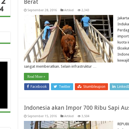
Berat
September 28, 2016
Artikel
2,343
Jakart
Induka
Perdag
import
kuota 
Ekseku
Indone
kewajib
sangat memberatkan. Selain infrastruktur …
Read More »
Facebook
Twitter
Stumbleupon
Linked
Indonesia akan Impor 700 Ribu Sapi Aus
September 15, 2016
Artikel
3,504
REPUB