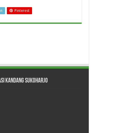
In
Pinterest
asi Kandang Sukoharjo