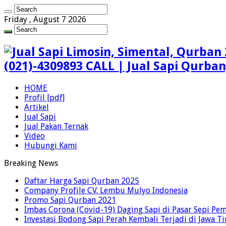
Friday , August 7 2026
(021)-4309893 CALL | Jual Sapi Qurba
HOME
Profil [pdf]
Artikel
Jual Sapi
Jual Pakan Ternak
Video
Hubungi Kami
Breaking News
Daftar Harga Sapi Qurban 2025
Company Profile CV. Lembu Mulyo Indonesia
Promo Sapi Qurban 2021
Imbas Corona (Covid-19) Daging Sapi di Pasar Sepi Pem
Investasi Bodong Sapi Perah Kembali Terjadi di Jawa T