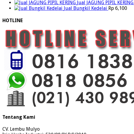
Jual JAGUNG PIPIL KERING
Jual Bungkil Kedelai
Rp
6,100
HOTLINE
Tentang Kami
CV. Lembu Mulyo