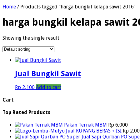
Home
/ Products tagged “harga bungkil kelapa sawit 2016”
harga bungkil kelapa sawit 2
Showing the single result
Jual Bungkil Sawit
Rp
2,100
Add to cart
Cart
Top Rated Products
Pakan Ternak MBM
Rp
6,000
Jual KUPANG BERAS + ISI
Rp
2,00
Jual Sapi Qurban PO Supe