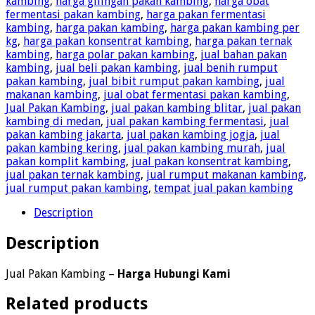
kambing
,
harga gilingan pakan kambing
,
harga obat
fermentasi pakan kambing
,
harga pakan fermentasi
kambing
,
harga pakan kambing
,
harga pakan kambing per
kg
,
harga pakan konsentrat kambing
,
harga pakan ternak
kambing
,
harga polar pakan kambing
,
jual bahan pakan
kambing
,
jual beli pakan kambing
,
jual benih rumput
pakan kambing
,
jual bibit rumput pakan kambing
,
jual
makanan kambing
,
jual obat fermentasi pakan kambing
,
Jual Pakan Kambing
,
jual pakan kambing blitar
,
jual pakan
kambing di medan
,
jual pakan kambing fermentasi
,
jual
pakan kambing jakarta
,
jual pakan kambing jogja
,
jual
pakan kambing kering
,
jual pakan kambing murah
,
jual
pakan komplit kambing
,
jual pakan konsentrat kambing
,
jual pakan ternak kambing
,
jual rumput makanan kambing
,
jual rumput pakan kambing
,
tempat jual pakan kambing
Description
Description
Jual Pakan Kambing –
Harga Hubungi Kami
Related products