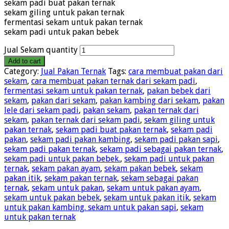
sekam padi buat pakan ternak
sekam giling untuk pakan ternak
fermentasi sekam untuk pakan ternak
sekam padi untuk pakan bebek
Jual Sekam quantity
Add to cart
Category:
Jual Pakan Ternak
Tags:
cara membuat pakan dari
sekam
,
cara membuat pakan ternak dari sekam padi
,
fermentasi sekam untuk pakan ternak
,
pakan bebek dari
sekam
,
pakan dari sekam
,
pakan kambing dari sekam
,
pakan
lele dari sekam padi
,
pakan sekam
,
pakan ternak dari
sekam
,
pakan ternak dari sekam padi
,
sekam giling untuk
pakan ternak
,
sekam padi buat pakan ternak
,
sekam padi
pakan
,
sekam padi pakan kambing
,
sekam padi pakan sapi
,
sekam padi pakan ternak
,
sekam padi sebagai pakan ternak
,
sekam padi untuk pakan bebek.
,
sekam padi untuk pakan
ternak
,
sekam pakan ayam
,
sekam pakan bebek
,
sekam
pakan itik
,
sekam pakan ternak
,
sekam sebagai pakan
ternak
,
sekam untuk pakan
,
sekam untuk pakan ayam
,
sekam untuk pakan bebek
,
sekam untuk pakan itik
,
sekam
untuk pakan kambing. sekam untuk pakan sapi
,
sekam
untuk pakan ternak