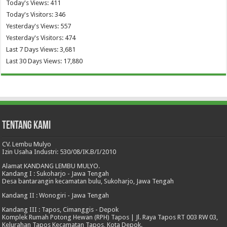
Today's Views:
411
Today's Visitors:
346
Yesterday's Views:
557
Yesterday's Visitors:
474
Last 7 Days Views:
3,681
Last 30 Days Views:
17,880
Tentang Kami
CV. Lembu Mulyo
Izin Usaha Industri: 530/08/IK.B/I/2010
Alamat KANDANG LEMBU MULYO.
Kandang I : Sukoharjo - Jawa Tengah
Desa bantarangin kecamatan bulu, Sukoharjo, Jawa Tengah
Kandang II : Wonogiri - Jawa Tengah
Kandang III : Tapos, Cimanggis - Depok
Komplek Rumah Potong Hewan (RPH) Tapos | Jl. Raya Tapos RT 003 RW 03,
Kelurahan Tapos Kecamatan Tapos, Kota Depok.