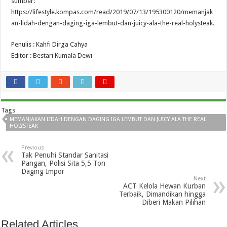
sumber:
https://lifestyle.kompas.com/read/2019/07/13/195300120/memanjak
an-lidah-dengan-daging-iga-lembut-dan-juicy-ala-the-real-holysteak.
Penulis : Kahfi Dirga Cahya
Editor : Bestari Kumala Dewi
Tags
MEMANJAKAN LIDAH DENGAN DAGING IGA LEMBUT DAN JUICY ALA THE REAL
HOLYSTEAK
Previous
Tak Penuhi Standar Sanitasi
Pangan, Polisi Sita 5,5 Ton
Daging Impor
Next
ACT Kelola Hewan Kurban
Terbaik, Dimandikan hingga
Diberi Makan Pilihan
Related Articles