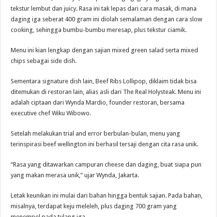
tekstur lembut dan juicy. Rasa ini tak lepas dari cara masak, di mana
daging iga seberat 400 gram ini diolah semalaman dengan cara slow
cooking, sehingga bumbu-bumbu meresap, plus tekstur ciamik.
Menu ini kian lengkap dengan sajian mixed green salad serta mixed
chips sebagai side dish.
Sementara signature dish lain, Beef Ribs Lollipop, diklaim tidak bisa
ditemukan di restoran lain, alias asli dari The Real Holysteak. Menu ini
adalah ciptaan dari Wynda Mardio, founder restoran, bersama
executive chef Wiku Wibowo.
Setelah melakukan trial and error berbulan-bulan, menu yang
terinspirasi beef wellington ini berhasil tersaji dengan cita rasa unik.
“Rasa yang ditawarkan campuran cheese dan daging, buat siapa pun
yang makan merasa unik,” ujar Wynda, Jakarta.
Letak keunikan ini mulai dari bahan hingga bentuk sajian. Pada bahan,
misalnya, terdapat keju meleleh, plus daging 700 gram yang
menempel pada tulang iga.