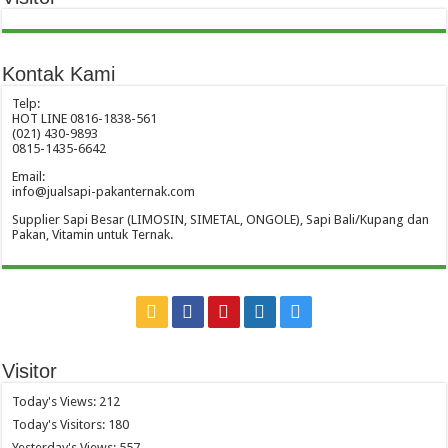
Kontak Kami
Telp:
HOT LINE 0816-1838-561
(021) 430-9893
0815-1435-6642
Email:
info@jualsapi-pakanternak.com
Supplier Sapi Besar (LIMOSIN, SIMETAL, ONGOLE), Sapi Bali/Kupang dan
Pakan, Vitamin untuk Ternak.
Visitor
Today's Views:
212
Today's Visitors:
180
Yesterday's Views:
557