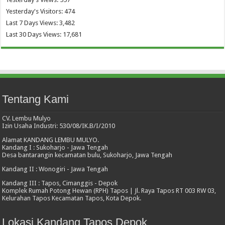
Yesterday's Visitors:
474
Last 7 Days Views:
3,482
Last 30 Days Views:
17,681
Tentang Kami
CV. Lembu Mulyo
Izin Usaha Industri: 530/08/IK.B/I/2010
Alamat KANDANG LEMBU MULYO.
Kandang I : Sukoharjo - Jawa Tengah
Desa bantarangin kecamatan bulu, Sukoharjo, Jawa Tengah
Kandang II : Wonogiri - Jawa Tengah
Kandang III : Tapos, Cimanggis - Depok
Komplek Rumah Potong Hewan (RPH) Tapos | Jl. Raya Tapos RT 003 RW 03,
Kelurahan Tapos Kecamatan Tapos, Kota Depok.
Lokasi Kandang Tapos Depok