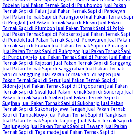
Pabelan
Jual Pakan Ternak Sapi di Paluhombo
Jual Pakan
Ternak Sapi di Palur
Jual Pakan Ternak Sapi di Pandeyan
Jual Pakan Ternak Sapi di Parangjoro
Jual Pakan Ternak Sapi
di Pengkol
Jual Pakan Ternak Sapi di Plesan
Jual Pakan
Ternak Sapi di Plumbon
Jual Pakan Ternak Sapi di Pojok
Jual Pakan Ternak Sapi di Polokarto
Jual Pakan Ternak Sapi
di Pondok
Jual Pakan Ternak Sapi di Ponowaren
Jual Pakan
Ternak Sapi di Pranan
Jual Pakan Ternak Sapi di Pucangan
Jual Pakan Ternak Sapi di Puhgogor
Jual Pakan Ternak Sapi
di Pundungrejo
Jual Pakan Ternak Sapi di Puron
Jual Pakan
Ternak Sapi di Rejosari
Jual Pakan Ternak Sapi di Sanggang
Jual Pakan Ternak Sapi di Sanggrahan
Jual Pakan Ternak
Sapi di Sanggung
Jual Pakan Ternak Sapi di Sapen
Jual
Pakan Ternak Sapi di Serut
Jual Pakan Ternak Sapi di
Sidorejo
Jual Pakan Ternak Sapi di Singopuran
Jual Pakan
Ternak Sapi di Siwal
Jual Pakan Ternak Sapi di Sonorejo
Jual
Pakan Ternak Sapi di Sraten
Jual Pakan Ternak Sapi di
Sugihan
Jual Pakan Ternak Sapi di Sukoharjo
Jual Pakan
Ternak Sapi di Sukoharjo Jawa Tengah
Jual Pakan Ternak
Sapi di Tambakboyo
Jual Pakan Ternak Sapi di Tangkisan
Jual Pakan Ternak Sapi di Tanjung
Jual Pakan Ternak Sapi di
Tanjungrejo
Jual Pakan Ternak Sapi di Tawang
Jual Pakan
Ternak Sapi di Tegalmade
Jual Pakan Ternak Sapi di