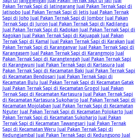
Sapi di Jangglengan
Jual Pakan Ternak Sapi di Jati
Jual
Pakan Ternak Sapi di Jatingarang
Jual Pakan Ternak Sapi di
Jatisobo
Jual Pakan Ternak Sapi di Jetis
Jual Pakan Ternak
Sapi di Joho
Jual Pakan Ternak Sapi di Jombor
Jual Pakan
Ternak Sapi di Juron
Jual Pakan Ternak Sapi di Kadilangu
Jual Pakan Ternak Sapi di Kadokan
Jual Pakan Ternak Sapi di
Kagokan
Jual Pakan Ternak Sapi di Kajuapak
Jual Pakan
Ternak Sapi di Kamal
Jual Pakan Ternak Sapi di Karakan
Jual
Pakan Ternak Sapi di Karanganyar
Jual Pakan Ternak Sapi di
Karangasem
Jual Pakan Ternak Sapi di Karangmojo
Jual
Pakan Ternak Sapi di Karangtengah
Jual Pakan Ternak Sapi
di Karangwuni
Jual Pakan Ternak Sapi di Kartasura
Jual
Pakan Ternak Sapi di Kecamatan Baki
Jual Pakan Ternak Sapi
di Kecamatan Bendosari
Jual Pakan Ternak Sapi di
Kecamatan Bulu
Jual Pakan Ternak Sapi di Kecamatan Gatak
Jual Pakan Ternak Sapi di Kecamatan Grogol
Jual Pakan
Ternak Sapi di Kecamatan Kartasura
Jual Pakan Ternak Sapi
di Kecamatan Kartasura Sukoharjo
Jual Pakan Ternak Sapi di
Kecamatan Mojolaban
Jual Pakan Ternak Sapi di Kecamatan
Nguter
Jual Pakan Ternak Sapi di Kecamatan Polokarto
Jual
Pakan Ternak Sapi di Kecamatan Sukoharjo
Jual Pakan
Ternak Sapi di Kecamatan Tawangsari
Jual Pakan Ternak
Sapi di Kecamatan Weru
Jual Pakan Ternak Sapi di
Kedungjambal
Jual Pakan Ternak Sapi di Kedungsono
Jual