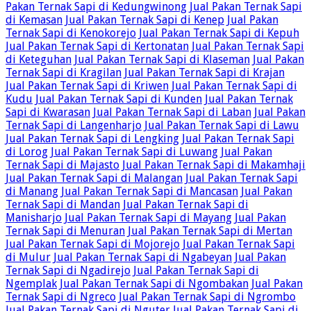
Pakan Ternak Sapi di Kedungwinong
Jual Pakan Ternak Sapi
di Kemasan
Jual Pakan Ternak Sapi di Kenep
Jual Pakan
Ternak Sapi di Kenokorejo
Jual Pakan Ternak Sapi di Kepuh
Jual Pakan Ternak Sapi di Kertonatan
Jual Pakan Ternak Sapi
di Keteguhan
Jual Pakan Ternak Sapi di Klaseman
Jual Pakan
Ternak Sapi di Kragilan
Jual Pakan Ternak Sapi di Krajan
Jual Pakan Ternak Sapi di Kriwen
Jual Pakan Ternak Sapi di
Kudu
Jual Pakan Ternak Sapi di Kunden
Jual Pakan Ternak
Sapi di Kwarasan
Jual Pakan Ternak Sapi di Laban
Jual Pakan
Ternak Sapi di Langenharjo
Jual Pakan Ternak Sapi di Lawu
Jual Pakan Ternak Sapi di Lengking
Jual Pakan Ternak Sapi
di Lorog
Jual Pakan Ternak Sapi di Luwang
Jual Pakan
Ternak Sapi di Majasto
Jual Pakan Ternak Sapi di Makamhaji
Jual Pakan Ternak Sapi di Malangan
Jual Pakan Ternak Sapi
di Manang
Jual Pakan Ternak Sapi di Mancasan
Jual Pakan
Ternak Sapi di Mandan
Jual Pakan Ternak Sapi di
Manisharjo
Jual Pakan Ternak Sapi di Mayang
Jual Pakan
Ternak Sapi di Menuran
Jual Pakan Ternak Sapi di Mertan
Jual Pakan Ternak Sapi di Mojorejo
Jual Pakan Ternak Sapi
di Mulur
Jual Pakan Ternak Sapi di Ngabeyan
Jual Pakan
Ternak Sapi di Ngadirejo
Jual Pakan Ternak Sapi di
Ngemplak
Jual Pakan Ternak Sapi di Ngombakan
Jual Pakan
Ternak Sapi di Ngreco
Jual Pakan Ternak Sapi di Ngrombo
Jual Pakan Ternak Sapi di Nguter
Jual Pakan Ternak Sapi di