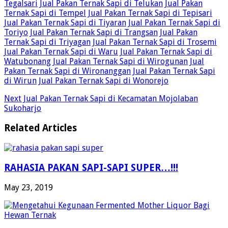
Tegalsari
Jual Pakan Ternak Sapi di Telukan
Jual Pakan
Ternak Sapi di Tempel
Jual Pakan Ternak Sapi di Tepisari
Jual Pakan Ternak Sapi di Tiyaran
Jual Pakan Ternak Sapi di
Toriyo
Jual Pakan Ternak Sapi di Trangsan
Jual Pakan
Ternak Sapi di Triyagan
Jual Pakan Ternak Sapi di Trosemi
Jual Pakan Ternak Sapi di Waru
Jual Pakan Ternak Sapi di
Watubonang
Jual Pakan Ternak Sapi di Wirogunan
Jual
Pakan Ternak Sapi di Wironanggan
Jual Pakan Ternak Sapi
di Wirun
Jual Pakan Ternak Sapi di Wonorejo
Next
Jual Pakan Ternak Sapi di Kecamatan Mojolaban
Sukoharjo
Related Articles
RAHASIA PAKAN SAPI-SAPI SUPER…!!!
May 23, 2019